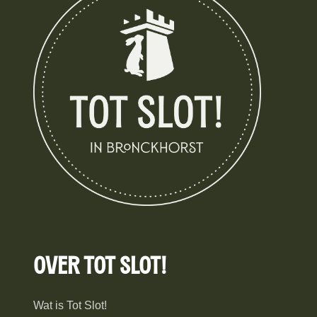
Over Tot Slot!
Wat is Tot Slot!