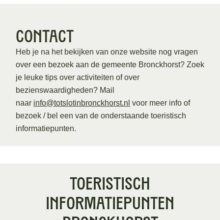
Contact
Heb je na het bekijken van onze website nog vragen
over een bezoek aan de gemeente Bronckhorst? Zoek
je leuke tips over activiteiten of over
bezienswaardigheden? Mail
naar
info@totslotinbronckhorst.nl
voor meer info of
bezoek / bel een van de onderstaande toeristisch
informatiepunten.
Toeristisch
Informatiepunten