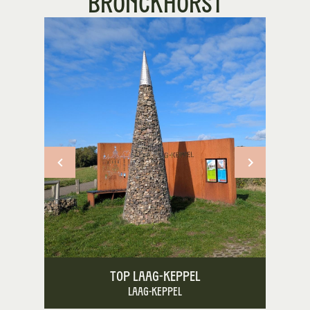
Bronckhorst
TOP Laag-Keppel
Laag-Keppel