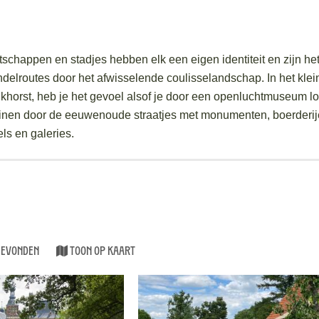
schappen en stadjes hebben elk een eigen identiteit en zijn het
ndelroutes door het afwisselende coulisselandschap. In het klei
horst, heb je het gevoel alsof je door een openluchtmuseum loo
ruinen door de eeuwenoude straatjes met monumenten, boerderi
ls en galeries.
gevonden
Toon op kaart