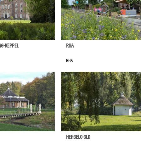
ag-Keppel
Rha
Rha
Hengelo Gld