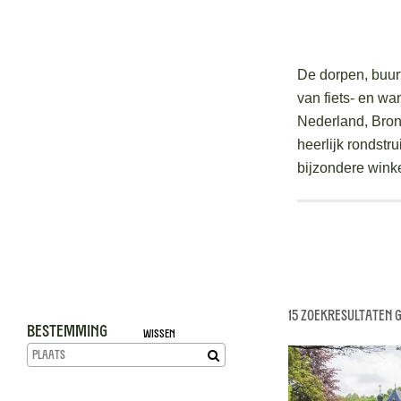
De dorpen, buurt
van fiets- en wa
Nederland, Bronk
heerlijk rondst
bijzondere winke
15 Zoekresultaten 
Bestemming
Wissen