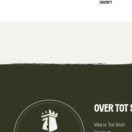
Drempt
Over Tot 
Wat is Tot Slot!