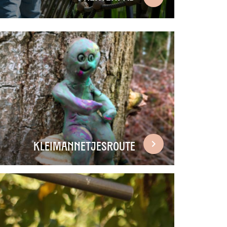
Kleimannetjesroute