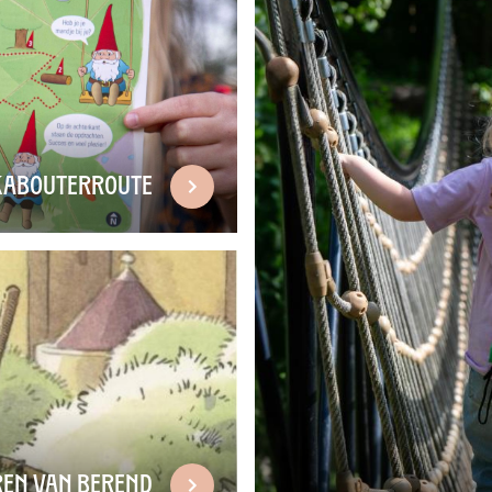
Kabouterroute
ren van Berend