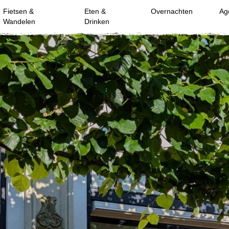
Fietsen &
Eten &
Overnachten
Ag
Wandelen
Drinken